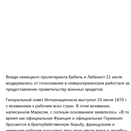
Вожди немецкого пролетариата Бебель и Либкнехт 21 июля
воздержались от голосования в северогерманском рейхстаге за
предоставление правительству военных кредитов.
Генеральный совет Интернационала выступил 23 июля 1870 г.
с воззванием к рабочим всех стран. В этом воззвании,
написанном Марксом, с полным основанием заявлялось: «В то
время как официальная Франция и официальная Германия
бросаются в братоубийственную борьбу, французские и
немецкие рабочие посылают друг другу вести мира и дружбы».