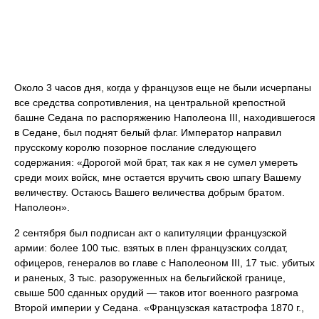
Около 3 часов дня, когда у французов еще не были исчерпаны
все средства сопротивления, на центральной крепостной
башне Седана по распоряжению Наполеона III, находившегося
в Седане, был поднят белый флаг. Император направил
прусскому королю позорное послание следующего
содержания: «Дорогой мой брат, так как я не сумел умереть
среди моих войск, мне остается вручить свою шпагу Вашему
величеству. Остаюсь Вашего величества добрым братом.
Наполеон».
2 сентября был подписан акт о капитуляции французской
армии: более 100 тыс. взятых в плен французских солдат,
офицеров, генералов во главе с Наполеоном III, 17 тыс. убитых
и раненых, 3 тыс. разоруженных на бельгийской границе,
свыше 500 сданных орудий — таков итог военного разгрома
Второй империи у Седана. «Французская катастрофа 1870 г.,