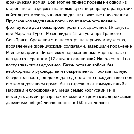
французская армия. Бой этот не принес победы ни одной из
сторон, но он задержал на целые сутки переправу французских
войск через Мозель, что имело для них тяжелые последствия.
Прусское командование получило возможность вовлечь
французов в два новых кровопролитных сражения: 16 августа
при Марс-ла-Туре—Резон-виде и 18 августа при Гравлоте—
Сен-Прива. Сражения эти, несмотря на героизм и мужество,
проявленные французскими солдатами, завершили поражение
Рейнской армии. Виновником поражения был маршал Базэн,
незадолго перед тем (12 августа) сменивший Наполеона III на
посту главнокомандующего. Базэн оставил войска без
необходимого руководства и подкреплений. Проявив полную
бездеятельность, он довел дело до того, что находившаяся под
его командованием армия была отрезана от коммуникаций с
Парижем и блокирована у Меца семью корпусами I и II
немецких армий, резервной дивизией и тремя кавалерийскими
дивизиями, общей численностью в 150 тыс. человек.